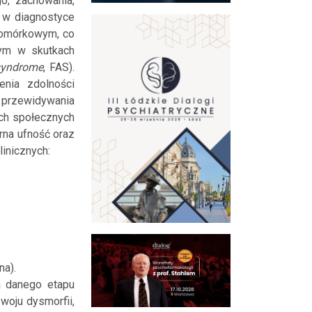
o, zachowania,
a w diagnostyce
 komórkowym, co
zym w skutkach
 syndrome
, FAS).
nia zdolności
 przewidywania
ach społecznych
rna ufność oraz
inicznych:
na).
a danego etapu
woju dysmorfii,