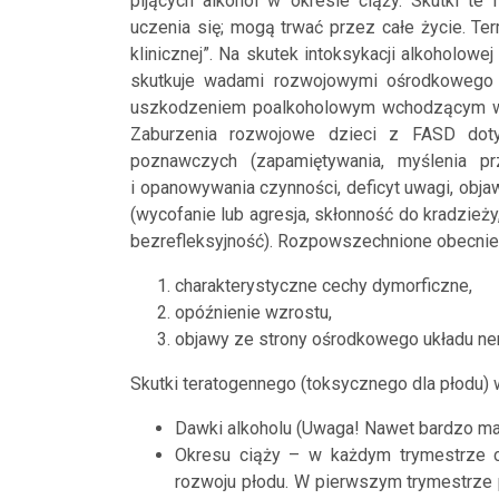
pijących alkohol w okresie ciąży. Skutki t
uczenia się; mogą trwać przez całe życie. T
klinicznej”. Na skutek intoksykacji alkohol
skutkuje wadami rozwojowymi ośrodkowego 
uszkodzeniem poalkoholowym wchodzącym w 
Zaburzenia rozwojowe dzieci z FASD doty
poznawczych (zapamiętywania, myślenia prz
i opanowywania czynności, deficyt uwagi, obja
(wycofanie lub agresja, skłonność do kradzież
bezrefleksyjność). Rozpowszechnione obecnie k
charakterystyczne cechy dymorficzne,
opóźnienie wzrostu,
objawy ze strony ośrodkowego układu n
Skutki teratogennego (toksycznego dla płodu) 
Dawki alkoholu (Uwaga! Nawet bardzo ma
Okresu ciąży – w każdym trymestrze 
rozwoju płodu. W pierwszym trymestrze 