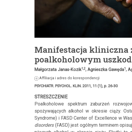
Manifestacja kliniczna 
poalkoholowym uszkod
1,2
1
Małgorzata Janas-Kozik
, Agnieszka Gawęda
, A
Affiliacja i adres do korespondencji
PSYCHIATR. PSYCHOL. KLIN. 2011, 11 (1), p. 26-30
STRESZCZENIE
Poalkoholowe spektrum zaburzeń rozwojo
spożywających alkohol w okresie ciąży. Ost
Syndrome) i FASD Center of Excellence w Was
disorders
(FASD) jest ogólnym terminem opisu