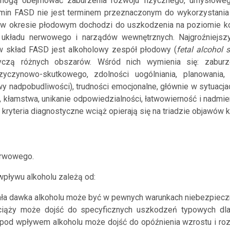
e mogą obejmować zaburzenia rozwoju fizycznego, umysłoweg
ermin FASD nie jest terminem przeznaczonym do wykorzystani
owej w okresie płodowym dochodzi do uszkodzenia na poziomie
układu nerwowego i narządów wewnętrznych. Najgroźniejs
skład FASD jest alkoholowy zespół płodowy (
fetal alcohol
czą różnych obszarów. Wśród nich wymienia się: zaburze
yczynowo-skutkowego, zdolności uogólniania, planowania,
wy nadpobudliwości), trudności emocjonalne, głównie w sytuacj
y, kłamstwa, unikanie odpowiedzialności, łatwowierność i nadmie
ryteria diagnostyczne wciąż opierają się na triadzie objawów kl
erwowego.
wpływu alkoholu zależą od:
ła dawka alkoholu może być w pewnych warunkach niebezpiecz
ciąży może dojść do specyficznych uszkodzeń typowych dl
pod wpływem alkoholu może dojść do opóźnienia wzrostu i roz