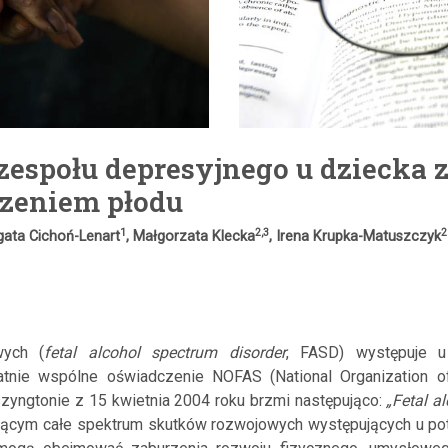
zespołu depresyjnego u dziecka 
zeniem płodu
1
2,3
2
gata Cichoń-Lenart
, Małgorzata Klecka
, Irena Krupka-Matuszczyk
wych (
fetal alcohol spectrum disorder
, FASD) występuje u
atnie wspólne oświadczenie NOFAS (National Organization of
zyngtonie z 15 kwietnia 2004 roku brzmi następująco:
„Fetal a
jącym całe spektrum skutków rozwojowych występujących u p