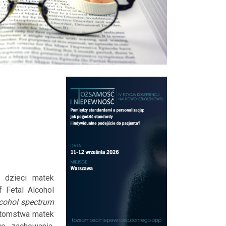
z
 dzieci matek
 Fetal Alcohol
lcohol spectrum
otomstwa matek