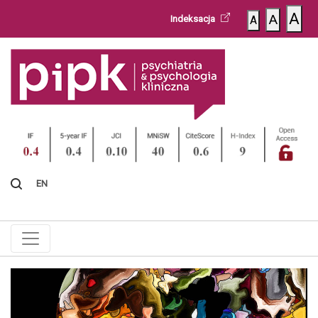
A
A
Indeksacja
A
EN